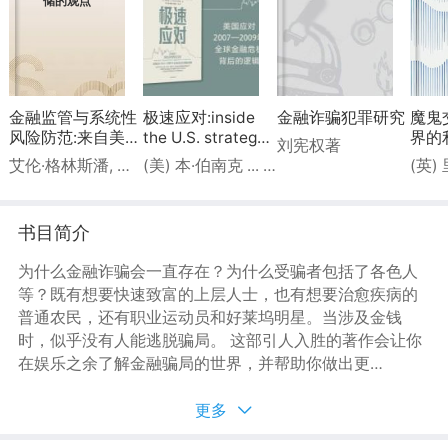
储的观点
金融监管与系统性
极速应对:inside
金融诈骗犯罪研究
魔鬼
风险防范:来自美联
the U.S. strategy
界的
刘宪权著
储的观点
for fighting the
末
艾伦·格林斯潘, 本·伯南克, 珍妮特·耶伦著
(美) 本·伯南克 ... [等] 编
2007-2009 global
financial crisis
书目简介
为什么金融诈骗会一直存在？为什么受骗者包括了各色人
等？既有想要快速致富的上层人士，也有想要治愈疾病的
普通农民，还有职业运动员和好莱坞明星。当涉及金钱
时，似乎没有人能逃脱骗局。 这部引人入胜的著作会让你
在娱乐之余了解金融骗局的世界，并帮助你做出更好的决
策，以避免犯下致命的财务错误。本·卡尔森分享了适用于
商业、资金管理和投资的经验教训，并促使人们思考：为
更多
什么即使是最聪明的人也会被金融骗局利用？是什么让骗