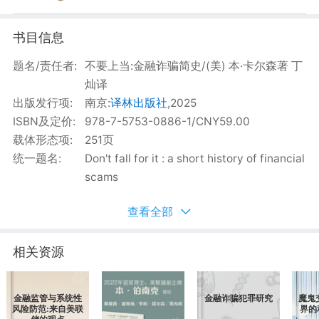
书目信息
相关资源
书目简介
目录
书评
借阅趋势
书目信息
题名/责任者:
不要上当:金融诈骗简史/(美) 本·卡尔森著 丁
灿译
出版发行项:
南京:
译林出版社
,2025
ISBN及定价:
978-7-5753-0886-1/CNY59.00
载体形态项:
251页
统一题名:
Don't fall for it : a short history of financial
scams
查看全部
相关资源
金融监管与系统性
金融诈骗犯罪研究
魔鬼
风险防范:来自美联
界的