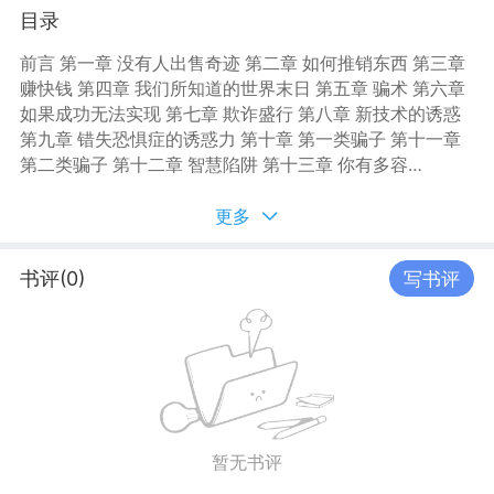
子取得了成功？为什么保住财富往往比致富更难？ 本书不
目录
仅讲述了这些真实诈骗案例是如何实施的，而且讨论了从
这些骗局中可以学到什么，并告诉你哪些事情是不应该做
前言 第一章 没有人出售奇迹 第二章 如何推销东西 第三章
的。金融欺诈永远不会消失。只要有金钱存在，就会有人
赚快钱 第四章 我们所知道的世界末日 第五章 骗术 第六章
试图骗走你的钱财，而这本书就是要帮助你避免成为受害
如果成功无法实现 第七章 欺诈盛行 第八章 新技术的诱惑
者。
第九章 错失恐惧症的诱惑力 第十章 第一类骗子 第十一章
第二类骗子 第十二章 智慧陷阱 第十三章 你有多容易上当
第十四章 最容易上当的人 结论 金融欺诈的六个迹象 注释
更多
书评(0)
写书评
暂无书评