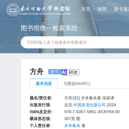
首页
推荐
新书速
图书馆统一检索系统
方舟
图书
基本信息
元数据(MARC)
题名/责任者:
方舟/[日] 夕木春央著 佳辰译
出版发行项:
北京:
中国友谊出版公司
,2024
ISBN及定价:
978-7-5057-5851-3/CNY59.00
载体形态项:
307页:图
个人责任者:
夕木春央
著