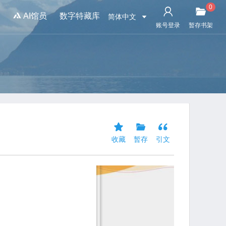
0
书
AI馆员
数字特藏库
简体中文
账号登录
暂存书架
收藏
暂存
引文