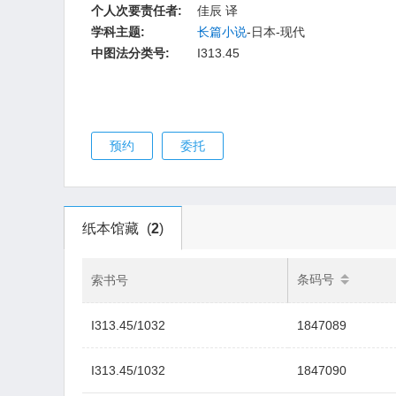
个人次要责任者:
佳辰 译
学科主题:
长篇小说
-日本-现代
中图法分类号:
I313.45
预约
委托
纸本馆藏
(
2
)
条码号
索书号
I313.45/1032
1847089
I313.45/1032
1847090