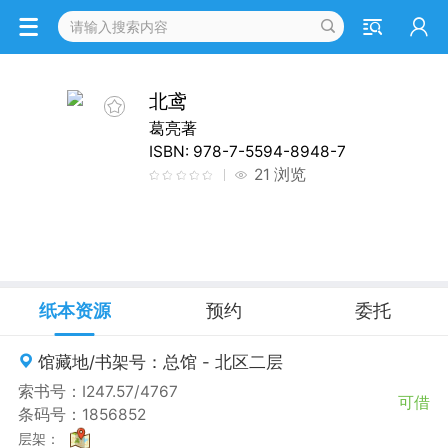
详情
北鸢
葛亮著
ISBN: 978-7-5594-8948-7
21 浏览
纸本资源
预约
委托
馆藏地/书架号：总馆 - 北区二层
索书号：I247.57/4767
可借
条码号：1856852
层架：