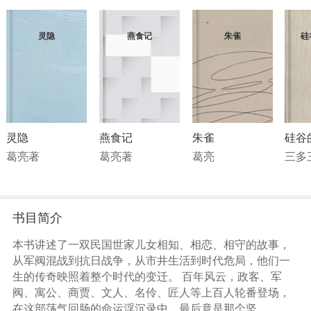
灵隐
燕食记
朱雀
硅
灵隐
燕食记
朱雀
硅谷
葛亮著
葛亮著
葛亮
三多
书目简介
本书讲述了一双民国世家儿女相知、相恋、相守的故事，
从军阀混战到抗日战争，从市井生活到时代危局，他们一
生的传奇映照着整个时代的变迁。 百年风云，政客、军
阀、寓公、商贾、文人、名伶、匠人等上百人轮番登场，
在这部荡气回肠的命运浮沉录中，最后竟是那个坚守本心