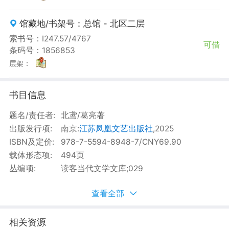
馆藏地/书架号：总馆 - 北区二层
索书号：I247.57/4767
可借
条码号：1856853
层架：
书目信息
相关资源
书目简介
目录
书评
借阅趋势
书目信息
题名/责任者:
北鸢/葛亮著
出版发行项:
南京:
江苏凤凰文艺出版社
,2025
ISBN及定价:
978-7-5594-8948-7/CNY69.90
载体形态项:
494页
丛编项:
读客当代文学文库;029
查看全部
相关资源