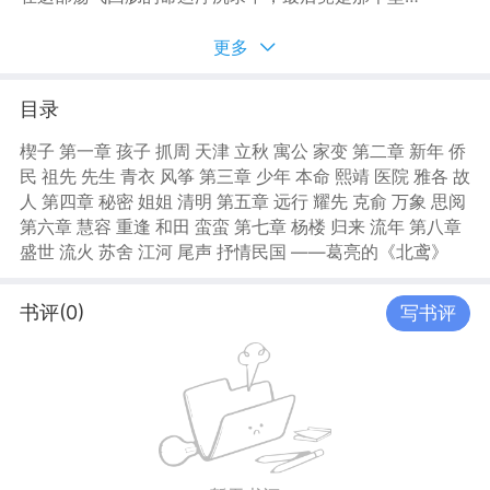
的人扶摇直上，翱翔于天际之间。 风筝也有主心骨，命悬
一线，恰是一线生机。 终是风遂人愿，万事皆好。
更多
目录
楔子 第一章 孩子 抓周 天津 立秋 寓公 家变 第二章 新年 侨
民 祖先 先生 青衣 风筝 第三章 少年 本命 熙靖 医院 雅各 故
人 第四章 秘密 姐姐 清明 第五章 远行 耀先 克俞 万象 思阅
第六章 慧容 重逢 和田 蛮蛮 第七章 杨楼 归来 流年 第八章
盛世 流火 苏舍 江河 尾声 抒情民国 ——葛亮的《北鸢》
书评(0)
写书评