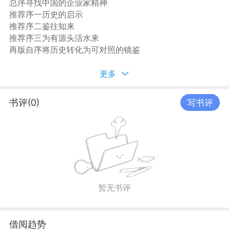
面吸取经验，找到属于中国人自己的经营管理哲学。
总序寻找中国的企业家精神
此套“增补纪念版”，增加了新版序言《寻找中国的企业家精
推荐序一历史的启示
神》及相关主题的若干文章、演讲。这也是这套书，在两
推荐序二鉴往知来
岸三地首次集成套系出版。
推荐序三为有源头活水来
再版自序将历史转化为可对照的镜鉴
初版自序江山代有才人出
第一章公司与领导
更多
领袖在哪里：领袖与群体的关系
假如公司是一个部落：次级文化的因应之道
书评(0)
写书评
第二章历史与领导
儒家与法家
人才、组织与资源
第三章成功与失败
成功的英雄：列朝开国的规模
失败的教训：列朝亡国的因果
第四章冲突与协调
暂无书评
公与私的冲突与协调
当今世界的格局和我们的未来
附录
借阅趋势
比较中国历史上的领袖