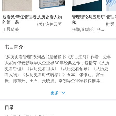
被看见:新任管理者
从历史看人物
管理理论与应用研
管理
的第一课
究
(美) 许倬云著
叶舜
丁晨琦著
张颖, 郭志会, 张珊珊著
书目简介
“从历史看管理”系列丛书是畅销书《万古江河》作者、史学
大家许倬云影响华人企业界30年经典之作，包括有《从历
史看管理》《从历史看组织》《从历史看领导》《从历史
看人物》《从历史看时代转移》》五本。张维迎、宫玉
振、陈东升、王石、吴晓波、秦朔等企业家联袂推荐！
这是一套以古鉴今，对照中国传统的经营学、管理学，给
中国企业、企业家以启发与借鉴的作品，也是许倬云先生
更多
根据中国历史总结的企业经营管理领域的智慧成果。书中
的内容可助力现代企业实现基业长青，也可帮助企业家拨
目录
开历史迷雾，从领导、组织、管理、人物、时代转移五方