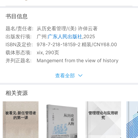
书目信息
相关资源
书目简介
目录
书评
借阅趋势
书目信息
题名/责任者:
从历史看管理/(美) 许倬云著
出版发行项:
广州:
广东人民出版社
,2025
ISBN及定价:
978-7-218-18159-2 精装/CNY68.00
载体形态项:
xix, 290页
并列正题名:
Mangement from the view of history
查看全部
相关资源
被看见:新任管理者
管理理论与应用研
的第一课
究