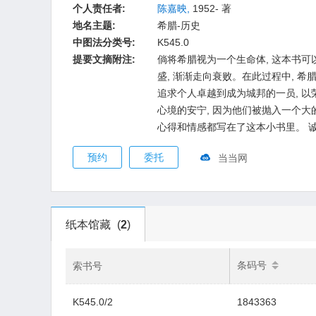
个人责任者:
陈嘉映,
1952- 著
地名主题:
希腊-历史
中图法分类号:
K545.0
提要文摘附注:
倘将希腊视为一个生命体, 这本书
盛, 渐渐走向衰败。在此过程中, 
追求个人卓越到成为城邦的一员, 以
心境的安宁, 因为他们被抛入一个大
心得和情感都写在了这本小书里。 诚
预约
委托
当当网
纸本馆藏
(
2
)
条码号
索书号
K545.0/2
1843363