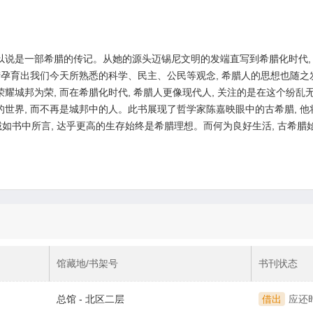
可以说是一部希腊的传记。从她的源头迈锡尼文明的发端直写到希腊化时代,
希腊孕育出我们今天所熟悉的科学、民主、公民等观念, 希腊人的思想也随之
荣耀城邦为荣, 而在希腊化时代, 希腊人更像现代人, 关注的是在这个纷
的世界, 而不再是城邦中的人。此书展现了哲学家陈嘉映眼中的古希腊, 
如书中所言, 达乎更高的生存始终是希腊理想。而何为良好生活, 古希腊
馆藏地/书架号
书刊状态
总馆 - 北区二层
借出
应还时