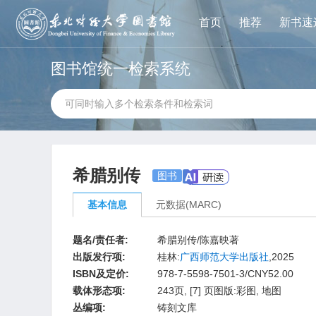
首页
推荐
新书速
图书馆统一检索系统
希腊别传
图书
基本信息
元数据(MARC)
题名/责任者:
希腊别传/陈嘉映著
出版发行项:
桂林:
广西师范大学出版社
,2025
ISBN及定价:
978-7-5598-7501-3/CNY52.00
载体形态项:
243页, [7] 页图版:彩图, 地图
丛编项:
铸刻文库