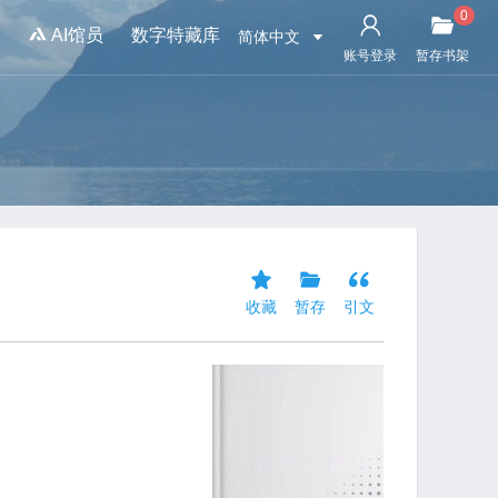
0
书
AI馆员
数字特藏库
简体中文
账号登录
暂存书架
收藏
暂存
引文