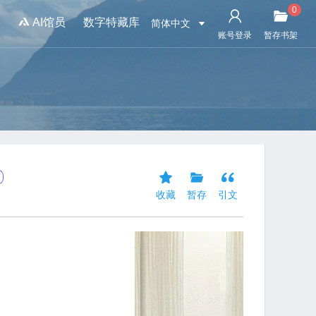
0
书
AI馆员
数字特藏库
简体中文
账号登录
暂存书架
收藏
暂存
引文