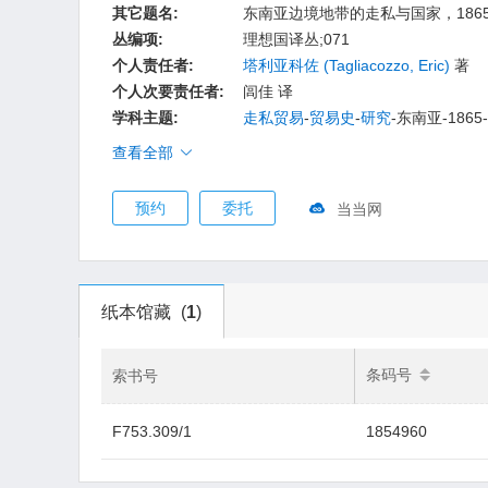
其它题名:
东南亚边境地带的走私与国家，1865-
丛编项:
理想国译丛;071
个人责任者:
塔利亚科佐
(Tagliacozzo, Eric)
著
个人次要责任者:
闾佳 译
学科主题:
走私贸易
-
贸易史
-
研究
-东南亚-1865-
查看全部
预约
委托
当当网
纸本馆藏
(
1
)
条码号
索书号
F753.309/1
1854960