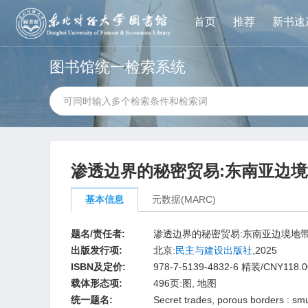
首页
推荐
新书速
图书馆统一检索系统
渗透边界的秘密贸易:东南亚边境地
基本信息
元数据(MARC)
题名/责任者:
渗透边界的秘密贸易:东南亚边境地带的走
出版发行项:
北京:
民主与建设出版社
,2025
ISBN及定价:
978-7-5139-4832-6 精装/CNY118.0
载体形态项:
496页:图, 地图
统一题名:
Secret trades, porous borders : sm